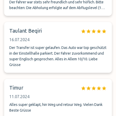
Der Fahrer war stets sehr freundlich und sehr höflich. Bitte
beachten: Die Abholung erfolgte auf dem Abflugslevel (1
Stockwerk über dem Ankunftslevel). Englischkenntnisse
sind hilfreich bei der Kommunikation mit dem Fahrer. Contra:
Man sollte 30 Minuten für den Transfer einplanen (bei der
Taulant Beqiri
Abgabe). Zwar dauert die Fahrt selbst nur 10 Minuten,
jedoch war die Kommunikation vor der Abgabe mit dem
16.07.2024
Fahrer etwas kompliziert. Ich erhielt eine WhatsApp
Nachricht, während der Fahrt zum Treffpunkt - anstatt eines
Der Transfer ist super gelaufen. Das Auto war top geschützt
Anrufs, wodurch ich erst bei der Ankunft zurückrufen
in der Einstellhalle parkiert. Der Fahrer zuvorkommend und
konnte. Während der Fahrt, hatte ich nicht die Nachrichten
super Englisch gesprochen. Alles in Allem 10/10. Liebe
geprüft. Hast du den Fahrer anrief und teilte uns mit: Er
Grüsse
würde jetzt losfahren und benötige 20 Minuten, um zum
Parkplatz zu gelangen. Dadurch wurden wir erst eine halbe
Stunde nach der ursprünglich vereinbarten Uhrzeit zum
Timur
Flughafen gebracht. Glücklicherweise hatte mein Flug
Verspätung und ich habe ihn noch erreicht. Der zusätzliche
11.07.2024
Tag (annullierter Flug) musste vor Ort in bar bezahlt werden,
wobei keine Rechnung ausgestellt wurde und das Rückgeld
Alles super geklapt, hin Weg und retour Weg. Vielen Dank
(80€ auf 100 CHF) in Euro ausbezahlt wurde.
Beste Grüsse