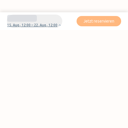
Jetzt reservieren
15. Aug., 12:00 – 22. Aug., 12:00
Haben Sie Fragen oder Probleme mit Ihrer
Reservierung?
Kontaktieren Sie uns
Seiten