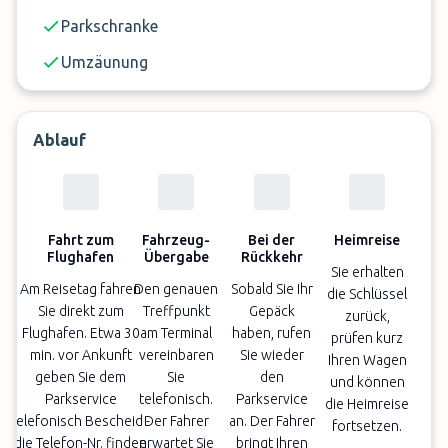
Parkschranke
Umzäunung
Ablauf
Fahrt zum
Fahrzeug-
Bei der
Heimreise
Flughafen
Übergabe
Rückkehr
Sie erhalten
Am Reisetag fahren
Den genauen
Sobald Sie Ihr
die Schlüssel
Sie direkt zum
Treffpunkt
Gepäck
zurück,
Flughafen. Etwa 30
am Terminal
haben, rufen
prüfen kurz
min. vor Ankunft
vereinbaren
Sie wieder
Ihren Wagen
geben Sie dem
Sie
den
und können
Parkservice
telefonisch.
Parkservice
die Heimreise
telefonisch Bescheid -
Der Fahrer
an. Der Fahrer
fortsetzen.
die Telefon-Nr. finden
erwartet Sie
bringt Ihren