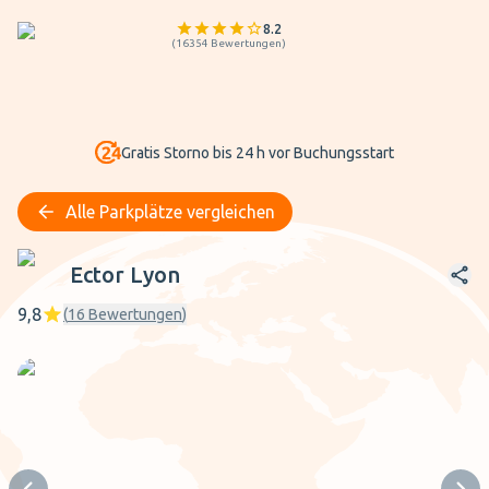
8.2
(
16354
Bewertungen
)
Gratis Storno bis 24 h vor Buchungsstart
Alle Parkplätze vergleichen
Ector Lyon
Ector Lyon
9,8
(
16
Bewertungen
)