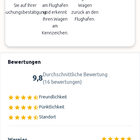
Sie auf Ihrer
am Flughafen
Wagen
Buchungsbestätigung.
und erkennt
zurück an den
Ihren Wagen
Flughafen.
am
Kennzeichen.
Bewertungen
Durchschnittliche Bewertung
9,8
(
16 bewertungen
)
Freundlichkeit
Pünktlichkeit
Standort
Warnier