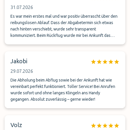
31.07.2026
Es war mein erstes mal und war positiv überrascht über den
reibungslosen Ablauf. Dass der Abgabetermin sich etwas
nach hinten verschiebt, wurde sehr transparent
kommuniziert. Beim Rückflug wurde mir bei Ankunft das
Terminal genannt, sollte mich dann nochmal dort melden.
Als ich ankam hieß es Auto komme in ca. 10 Minuten. Und
kam dann sogar noch etwas früher. Alles perfekt gelaufen.
Jakobi
Ales im Alles
29.07.2026
Die Abholung beim Abflug sowie bei der Ankunft hat wie
vereinbart perfekt funktioniert. Toller Service! Bei Anrufen
wurde sofort und ohne langes Klingeln ans Handy
gegangen. Absolut zuverlässig – gerne wieder!
Volz