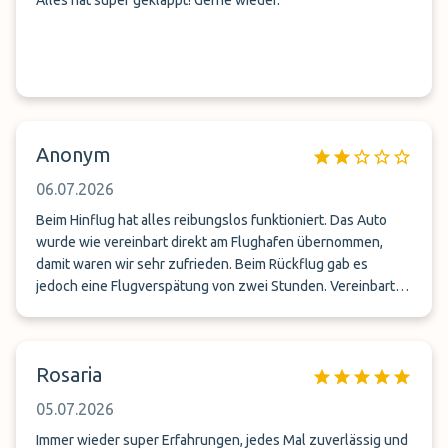
Alles hat super geklappt! Gerne wieder.
Anonym
06.07.2026
Beim Hinflug hat alles reibungslos funktioniert. Das Auto
wurde wie vereinbart direkt am Flughafen übernommen,
damit waren wir sehr zufrieden. Beim Rückflug gab es
jedoch eine Flugverspätung von zwei Stunden. Vereinbart
war, dass wir den Valet-Service direkt nach der Landung
anrufen, damit unser Auto zum Flughafen gebracht werden
kann. Zusätzlich hat sich die Gepäckausgabe jedoch deutlich
Rosaria
verzögert, was wir nicht beeinflussen konnten.Trotzdem
wurde ich von einem Mitarbeiter angerufen, der mich
05.07.2026
ungefragt geduzt und in einem sehr unhöflichen Ton
angesprochen hat: „Wo bist du? Du musst dein Auto
Immer wieder super Erfahrungen, jedes Mal zuverlässig und